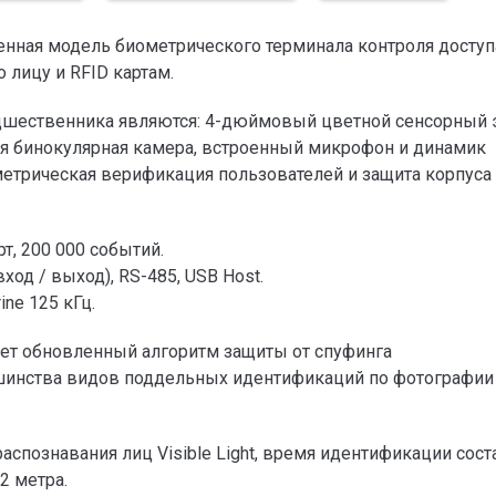
енная модель биометрического терминала контроля доступ
 лицу и RFID картам.
дшественника являются: 4-дюймовый цветной сенсорный 
ая бинокулярная камера, встроенный микрофон и динамик
метрическая верификация пользователей и защита корпуса
рт, 200 000 событий.
вход / выход), RS-485, USB Host.
ne 125 кГц.
ует обновленный алгоритм защиты от спуфинга
шинства видов поддельных идентификаций по фотографии
спознавания лиц Visible Light, время идентификации сост
2 метра.