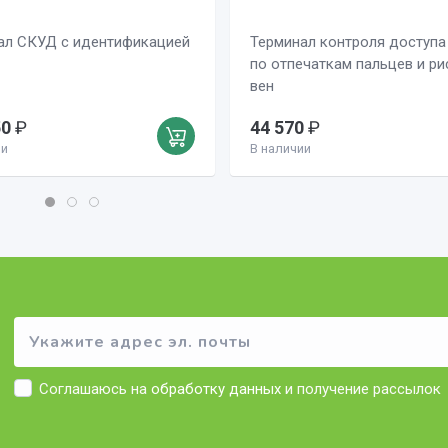
ал СКУД с идентификацией
Терминал контроля доступа
у
по отпечаткам пальцев и ри
вен
50
₽
44 570
₽
ии
В наличии
Соглашаюсь на
обработку данных
и получение рассылок