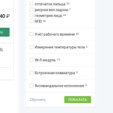
отпечаток пальца
25
рисунок вен ладони
7
40
₽
геометрия лица
44
RFID
46
RU
Учёт рабочего времени
44
Измерение температуры тела
2
D,
Wi-Fi модуль
19
Встроенная клавиатура
9
Антивандальное исполнение
4
Сбросить