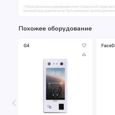
* Представленная информация носит справочный характер и 
внешний вид изделия могут быть изменены производителем
Похожее оборудование
G4
FaceD