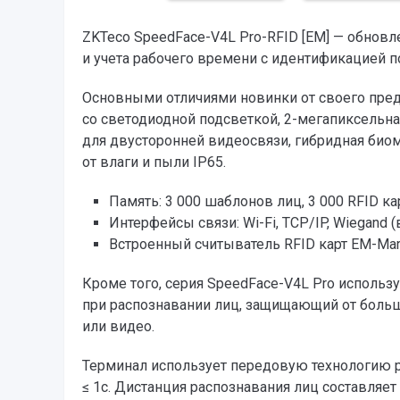
ZKTeco SpeedFace-V4L Pro-RFID [EM] — обновл
и учета рабочего времени с идентификацией по
Основными отличиями новинки от своего пре
со светодиодной подсветкой, 2-мегапиксельн
для двусторонней видеосвязи, гибридная био
от влаги и пыли IP65.
Память: 3 000 шаблонов лиц, 3 000 RFID ка
Интерфейсы связи: Wi-Fi, TCP/IP, Wiegand (
Встроенный считыватель RFID карт EM-Mari
Кроме того, серия SpeedFace-V4L Pro использ
при распознавании лиц, защищающий от боль
или видео.
Терминал использует передовую технологию ра
≤ 1с. Дистанция распознавания лиц составляет 