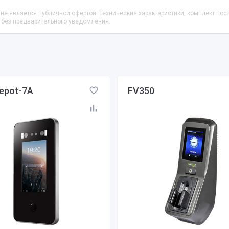
не является публичной офертой. Технические характеристики, комплект пос
 без предварительного уведомления.
epot-7A
FV350