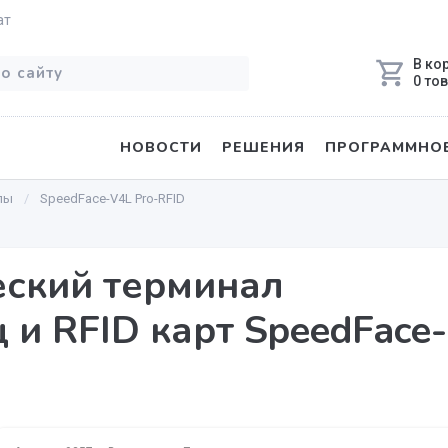
ат
В ко
0 то
НОВОСТИ
РЕШЕНИЯ
ПРОГРАММНОЕ
лы
SpeedFace-V4L Pro-RFID
ский терминал
 и RFID карт SpeedFace-