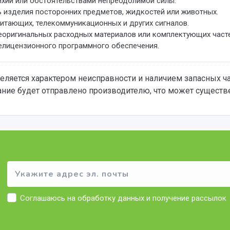
хий или обстоятельствами непреодолимой силы.
 изделия посторонних предметов, жидкостей или животных.
итающих, телекоммуникационных и других сигналов.
еоригинальных расходных материалов или комплектующих часте
елицензионного программного обеспечения.
ляется характером неисправности и наличием запасных ча
ание будет отправлено производителю, что может существе
Соглашаюсь на
обработку данных
и получение рассылок