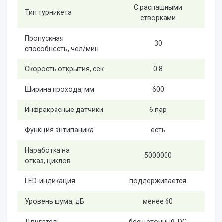
С распашными
Тип турникета
створками
Пропускная
30
способность, чел/мин
Скорость открытия, сек
0.8
Ширина прохода, мм
600
Инфракрасные датчики
6 пар
Функция антипаника
есть
Наработка на
5000000
отказ, циклов
LED-индикация
поддерживается
Уровень шума, дБ
менее 60
Двигатель
бесщеточный, DC