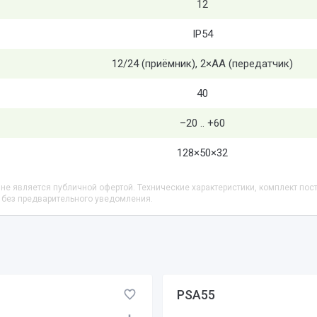
12
IP54
12/24 (приёмник), 2×AA (передатчик)
40
–20 .. +60
128×50×32
не является публичной офертой. Технические характеристики, комплект пос
 без предварительного уведомления.
PSA55