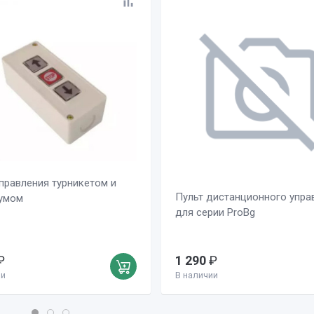
правления турникетом и
Пульт дистанционного упра
умом
для серии ProBg
₽
1 290
₽
ии
В наличии