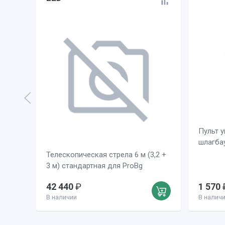
Пульт у
шлагба
Телескопическая стрела 6 м (3,2 +
3 м) стандартная для ProBg
42 440
₽
1 570
В наличии
В налич