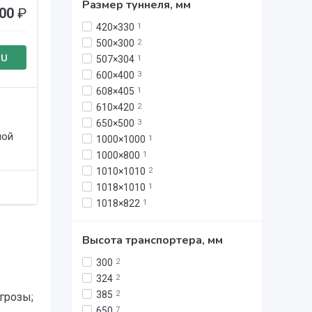
Размер туннеля, мм
000
₽
420×330
1
500×300
2
RU
507×304
1
600×400
3
608×405
1
610×420
2
650×500
3
ной
1000×1000
1
1000×800
1
1010×1010
2
1018×1010
1
1018×822
1
Высота транспортера, мм
300
2
324
2
385
2
грозы;
650
7