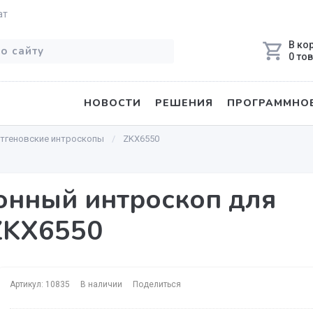
ат
В ко
0 то
НОВОСТИ
РЕШЕНИЯ
ПРОГРАММНОЕ
нтгеновские интроскопы
ZKX6550
онный интроскоп для
ZKX6550
Артикул: 10835
В наличии
Поделиться