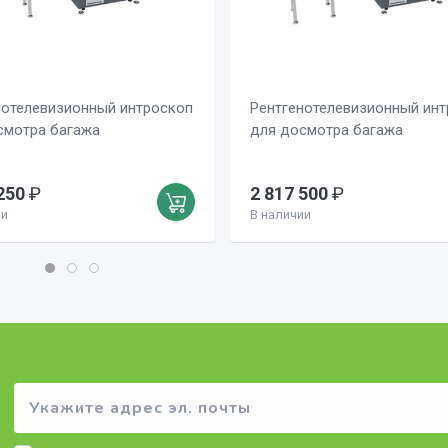
нотелевизионный интроскоп
Рентгенотелевизионный ин
смотра багажа
для досмотра багажа
250
₽
2 817 500
₽
ии
В наличии