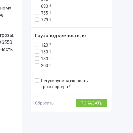
680
3
дному
755
1
ое
779
2
грозы;
Грузоподъемность, кг
X6550
120
7
ность
150
1
180
3
200
8
Регулируемая скорость
транспортера
8
Сбросить